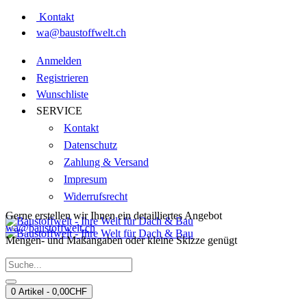
Kontakt
wa@baustoffwelt.ch
Anmelden
Registrieren
Wunschliste
SERVICE
Kontakt
Datenschutz
Zahlung & Versand
Impresum
Widerrufsrecht
Gerne erstellen wir Ihnen ein detailliertes Angebot
wa@baustoffwelt.ch
Mengen- und Maßangaben oder kleine Skizze genügt
0 Artikel - 0,00CHF