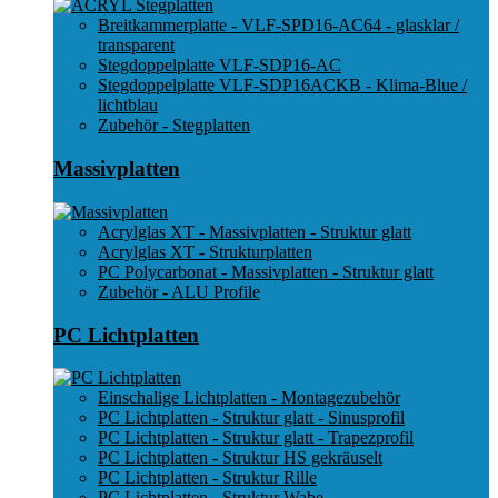
Breitkammerplatte - VLF-SPD16-AC64 - glasklar /
transparent
Stegdoppelplatte VLF-SDP16-AC
Stegdoppelplatte VLF-SDP16ACKB - Klima-Blue /
lichtblau
Zubehör - Stegplatten
Massivplatten
Acrylglas XT - Massivplatten - Struktur glatt
Acrylglas XT - Strukturplatten
PC Polycarbonat - Massivplatten - Struktur glatt
Zubehör - ALU Profile
PC Lichtplatten
Einschalige Lichtplatten - Montagezubehör
PC Lichtplatten - Struktur glatt - Sinusprofil
PC Lichtplatten - Struktur glatt - Trapezprofil
PC Lichtplatten - Struktur HS gekräuselt
PC Lichtplatten - Struktur Rille
PC Lichtplatten - Struktur Wabe