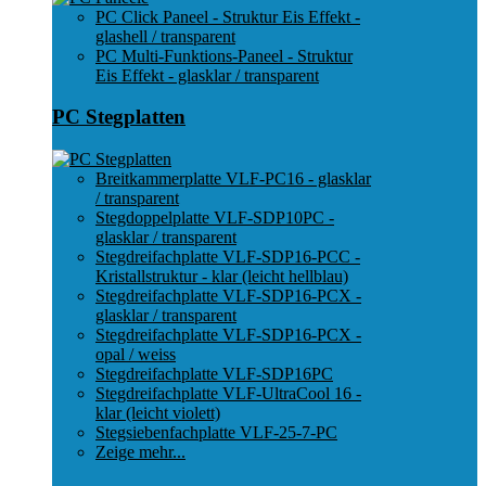
PC Click Paneel - Struktur Eis Effekt -
glashell / transparent
PC Multi-Funktions-Paneel - Struktur
Eis Effekt - glasklar / transparent
PC Stegplatten
Breitkammerplatte VLF-PC16 - glasklar
/ transparent
Stegdoppelplatte VLF-SDP10PC -
glasklar / transparent
Stegdreifachplatte VLF-SDP16-PCC -
Kristallstruktur - klar (leicht hellblau)
Stegdreifachplatte VLF-SDP16-PCX -
glasklar / transparent
Stegdreifachplatte VLF-SDP16-PCX -
opal / weiss
Stegdreifachplatte VLF-SDP16PC
Stegdreifachplatte VLF-UltraCool 16 -
klar (leicht violett)
Stegsiebenfachplatte VLF-25-7-PC
Zeige mehr...