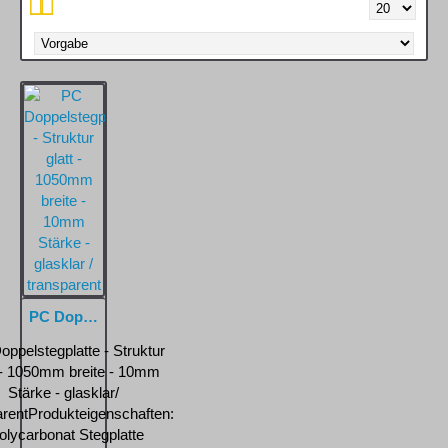
PC Doppelstegplatte - Struktur glatt - 1050mm breite - 10mm Stärke - glasklar / transparent
ppelstegplatte - Struktur
t - 1050mm breite - 10mm
Stärke - glasklar/
arentProdukteigenschaften:
olycarbonat Stegplatte