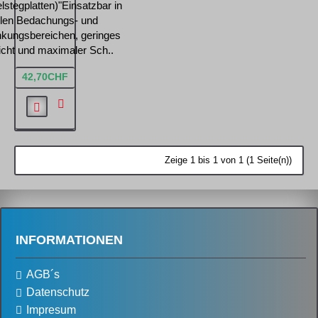
lstegplatten)"Einsatzbar in
llen Bedachungs- und
kungsbereichen, geringes
cht und maximaler Sch..
42,70CHF
Zeige 1 bis 1 von 1 (1 Seite(n))
INFORMATIONEN
AGB´s
Datenschutz
Impresum