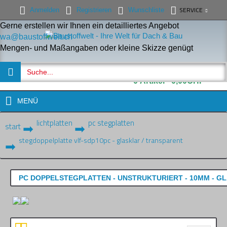
SERVICE
Anmelden
Registrieren
Wunschliste
Gerne erstellen wir Ihnen ein detailliertes Angebot
wa@baustoffwelt.ch
Mengen- und Maßangaben oder kleine Skizze genügt
0 Artikel - 0,00CHF
MENÜ
lichtplatten
pc stegplatten
start
stegdoppelplatte vlf-sdp10pc - glasklar / transparent
PC DOPPELSTEGPLATTEN - UNSTRUKTURIERT - 10MM - G