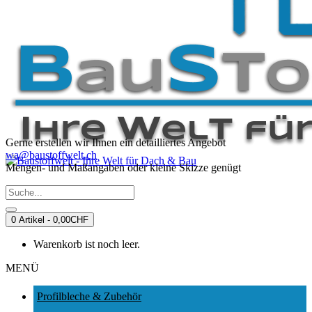
Gerne erstellen wir Ihnen ein detailliertes Angebot
wa@baustoffwelt.ch
Mengen- und Maßangaben oder kleine Skizze genügt
0 Artikel - 0,00CHF
Warenkorb ist noch leer.
MENÜ
Profilbleche & Zubehör