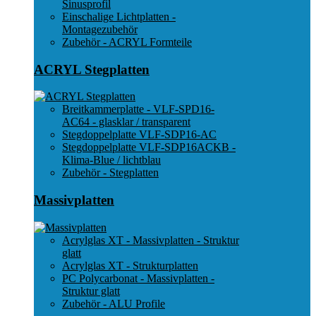
Sinusprofil
Einschalige Lichtplatten -
Montagezubehör
Zubehör - ACRYL Formteile
ACRYL Stegplatten
Breitkammerplatte - VLF-SPD16-
AC64 - glasklar / transparent
Stegdoppelplatte VLF-SDP16-AC
Stegdoppelplatte VLF-SDP16ACKB -
Klima-Blue / lichtblau
Zubehör - Stegplatten
Massivplatten
Acrylglas XT - Massivplatten - Struktur
glatt
Acrylglas XT - Strukturplatten
PC Polycarbonat - Massivplatten -
Struktur glatt
Zubehör - ALU Profile