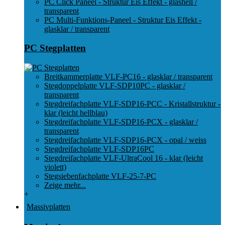
PC Click Paneel - Struktur Eis Effekt - glashell /
transparent
PC Multi-Funktions-Paneel - Struktur Eis Effekt -
glasklar / transparent
PC Stegplatten
Breitkammerplatte VLF-PC16 - glasklar / transparent
Stegdoppelplatte VLF-SDP10PC - glasklar /
transparent
Stegdreifachplatte VLF-SDP16-PCC - Kristallstruktur -
klar (leicht hellblau)
Stegdreifachplatte VLF-SDP16-PCX - glasklar /
transparent
Stegdreifachplatte VLF-SDP16-PCX - opal / weiss
Stegdreifachplatte VLF-SDP16PC
Stegdreifachplatte VLF-UltraCool 16 - klar (leicht
violett)
Stegsiebenfachplatte VLF-25-7-PC
Zeige mehr...
+
Massivplatten