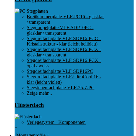
Breitkammerplatte VLF-PC16 - glasklar
/ transparent
Stegdoppelplatte VLF-SDP10PC -
glasklar / transparent
Stegdreifachplatte VLF-SDP16-PCC -
Kristallstruktur - klar (leicht hellblau)
Stegdreifachplatte VLF-SDP16-PCX -
glasklar / transparent
Stegdreifachplatte VLF-SDP16-PCX -
opal / weiss
Stegdreifachplatte VLF-SDP16PC
Stegdreifachplatte VLF-UltraCool 16 -
klar (leicht violett)
Stegsiebenfachplatte VLF-25-7-PC
Zeige mehr...
Flüsterdach
Verlegesystem - Komponenten
+
Montageprofile
+