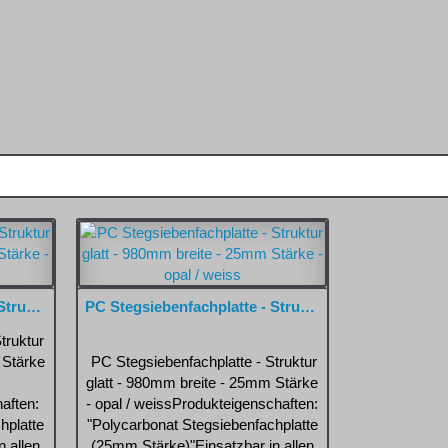
OPAL / WEISS
GLASKLAR /
TRANSPARENT
PC Stegsiebenfachplatte - Struktur glatt - 980mm breite - 25mm Stärke - glasklar / transparent
PC Stegsiebenfachplatte - Struktur glatt - 980mm breite - 25mm Stärke - opal / weiss
truktur
 Stärke
PC Stegsiebenfachplatte - Struktur
glatt - 980mm breite - 25mm Stärke
aften:
- opal / weissProdukteigenschaften:
hplatte
"Polycarbonat Stegsiebenfachplatte
 allen
(25mm Stärke)"Einsatzbar in allen