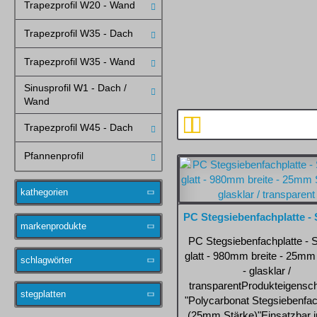
Trapezprofil W20 - Wand
Trapezprofil W35 - Dach
BRONZE / BRAUN
Trapezprofil W35 - Wand
Sinusprofil W1 - Dach /
Wand
Trapezprofil W45 - Dach
Pfannenprofil
kathegorien
markenprodukte
PC Stegsiebenfachplatte - S
glatt - 980mm breite - 25mm
schlagwörter
- glasklar /
transparentProdukteigensch
stegplatten
"Polycarbonat Stegsiebenfac
(25mm Stärke)"Einsatzbar in