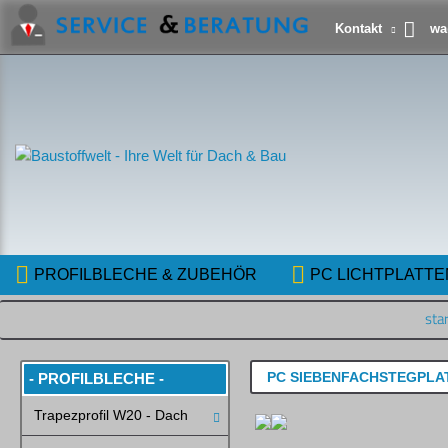
wa
Kontakt
PROFILBLECHE & ZUBEHÖR
PC LICHTPLATTE
star
PC SIEBENFACHSTEGPLAT
- PROFILBLECHE -
Trapezprofil W20 - Dach