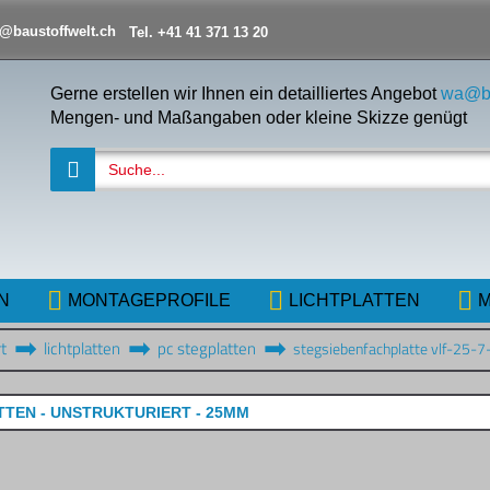
@baustoffwelt.ch
Tel. +41 41 371 13 20
Gerne erstellen wir Ihnen ein detailliertes Angebot
wa@ba
Mengen- und Maßangaben oder kleine Skizze genügt
N
MONTAGEPROFILE
LICHTPLATTEN
M
t
lichtplatten
pc stegplatten
stegsiebenfachplatte vlf-25-7
TEN - UNSTRUKTURIERT - 25MM