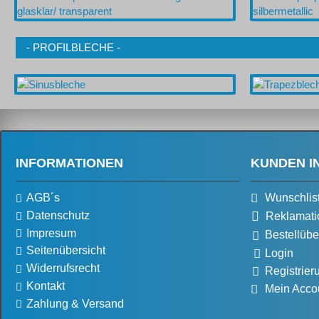
- PROFILBLECHE -
INFORMATIONEN
KUNDEN I
AGB´s
Wunschlis
Datenschutz
Reklamati
Impresum
Bestellübe
Seitenübersicht
Login
Widerrufsrecht
Registrier
Kontakt
Mein Acco
Zahlung & Versand