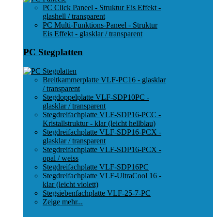
PC Click Paneel - Struktur Eis Effekt -
glashell / transparent
PC Multi-Funktions-Paneel - Struktur
Eis Effekt - glasklar / transparent
PC Stegplatten
Breitkammerplatte VLF-PC16 - glasklar
/ transparent
Stegdoppelplatte VLF-SDP10PC -
glasklar / transparent
Stegdreifachplatte VLF-SDP16-PCC -
Kristallstruktur - klar (leicht hellblau)
Stegdreifachplatte VLF-SDP16-PCX -
glasklar / transparent
Stegdreifachplatte VLF-SDP16-PCX -
opal / weiss
Stegdreifachplatte VLF-SDP16PC
Stegdreifachplatte VLF-UltraCool 16 -
klar (leicht violett)
Stegsiebenfachplatte VLF-25-7-PC
Zeige mehr...