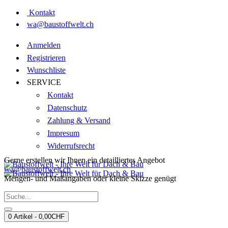
Kontakt
wa@baustoffwelt.ch
Anmelden
Registrieren
Wunschliste
SERVICE
Kontakt
Datenschutz
Zahlung & Versand
Impresum
Widerrufsrecht
Gerne erstellen wir Ihnen ein detailliertes Angebot
wa@baustoffwelt.ch
Mengen- und Maßangaben oder kleine Skizze genügt
0 Artikel - 0,00CHF