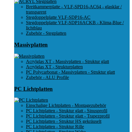
Breitkammerplatte - VLF-SPD16-AC64 - glasklar /
transparent
Stegdoppelplatte VLF-SDP16-AC
Stegdoppelplatte VLF-SDP16ACKB - Klima-Blue /
lichtblau
Zubehör - Stegplatten
Massivplatten
Acrylglas XT - Massivplatten - Struktur glatt
Acrylglas XT - Strukturplatten
PC Polycarbonat - Massivplatten - Struktur glatt
Zubehör - ALU Profile
PC Lichtplatten
Einschalige Lichtplatten - Montagezubehör
PC Lichtplatten - Struktur glatt - Sinusprofil
PC Lichtplatten - Struktur glatt - Trapezprofil
PC Lichtplatten - Struktur HS gekräuselt
PC Lichtplatten - Struktur Rille
PC Lichtplatten - Struktur Wabe