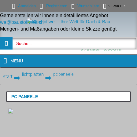
SERVICE
Anmelden
Registrieren
Wunschliste
Gerne erstellen wir Ihnen ein detailliertes Angebot
wa@baustoffwelt.ch
Mengen- und Maßangaben oder kleine Skizze genügt
0 Artikel - 0,00CHF
MENÜ
lichtplatten
pc paneele
start
PC PANEELE