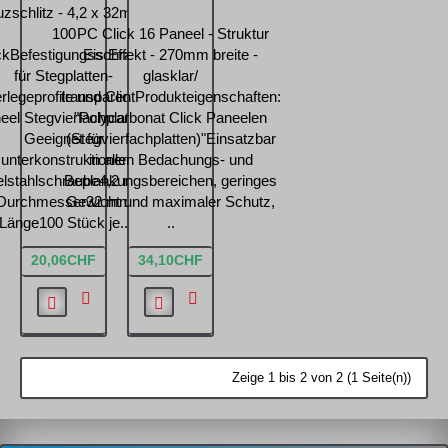
zschlitz - 4,2 x 32mm -
100
PC Click 16 Paneel - Struktur
ckBefestigungsschraube
Eis Effekt - 270mm breite -
für Stegplatten-
glasklar/
rlegeprofile und Click-
transparentProdukteigenschaften:
eel Stegvierfachplatten.
"Polycarbonat Click Paneelen
Geeignet für
(Stegvierfachplatten)"Einsatzbar
unterkonstruktionenV2A
in allen Bedachungs- und
elstahlschraube4,2 mm
Beplankungsbereichen, geringes
Durchmesser32 mm
Gewicht und maximaler Schutz,
Länge100 Stück je..
..
20,06CHF
34,10CHF
Zeige 1 bis 2 von 2 (1 Seite(n))