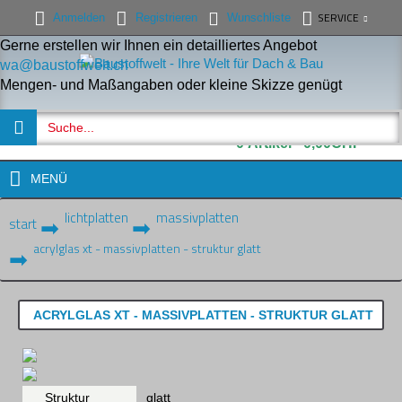
SERVICE
Anmelden
Registrieren
Wunschliste
Gerne erstellen wir Ihnen ein detailliertes Angebot
wa@baustoffwelt.ch
Mengen- und Maßangaben oder kleine Skizze genügt
0 Artikel - 0,00CHF
MENÜ
lichtplatten
massivplatten
start
acrylglas xt - massivplatten - struktur glatt
ACRYLGLAS XT - MASSIVPLATTEN - STRUKTUR GLATT
Struktur
glatt