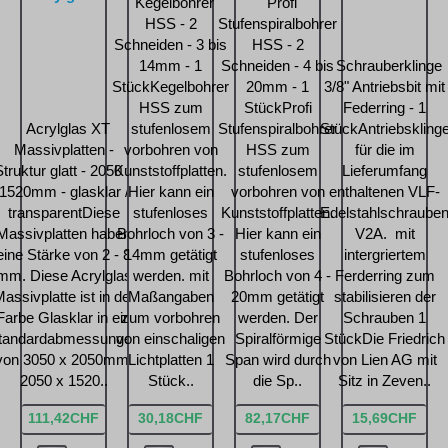
Kegelbohrer
Profi
HSS - 2
Stufenspiralbohrer
Schneiden - 3 bis
HSS - 2
14mm - 1
Schneiden - 4 bis
Schrauberklinge
StückKegelbohrer
20mm - 1
3/8" Antriebsbit mit
HSS zum
StückProfi
Federring - 1
Acrylglas XT
stufenlosem
Stufenspiralbohrer
StückAntriebskling
Massivplatten -
vorbohren von
HSS zum
für die im
truktur glatt - 2050 x
Kunststoffplatten.
stufenlosem
Lieferumfang
1520mm - glasklar /
Hier kann ein
vorbohren von
enthaltenen VLF-
transparentDiese
stufenloses
Kunststoffplatten.
Edelstahlschraube
Massivplatten haben
Bohrloch von 3 -
Hier kann ein
V2A. mit
eine Stärke von 2 - 8
14mm getätigt
stufenloses
intergriertem
mm. Diese Acrylglas
werden. mit
Bohrloch von 4 -
Ferderring zum
assivplatte ist in der
Maßangaben
20mm getätigt
stabilisieren der
Farbe Glasklar in ein
zum vorbohren
werden. Der
Schrauben 1
tandardabmessungen
von einschaligen
Spiralförmige
StückDie Friedrich
von 3050 x 2050mm,
Lichtplatten 1
Span wird durch
von Lien AG mit
2050 x 1520..
Stück..
die Sp..
Sitz in Zeven..
111,42CHF
30,18CHF
82,17CHF
15,69CHF