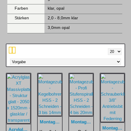
Farben
klar, opal
Stärken
2,0 - 8,0mm klar
3,0mm opal
Montagezubehör - Kegelbohrer HSS - 2 Schneiden - 3 bis 14mm
Montagezubehör - Profi Stufenspiralbohrer HSS - 2 Schneiden - 4 bis 20mm
Montagezubehör - Schrauberklinge 3/8" Antriebsbit mit Federring
Acrylglas XT Massivplatten - Struktur glatt - 2050 x 1520mm - glasklar / transparent